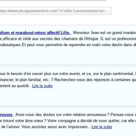
ttps://www.designowntshirts.com">T-shirt Customization</a>
um et marabout,retour affectif Lille.
Monsieur Jean est un grand marabo
x,efficace et initié aux secrets des chamans de ľAfrique. IL est un profession
raboutiques.Et peut vous permettre de reprendre en main votre destin dans dif
us le besoin d’en savoir plus sur votre avenir, et ce, sur le plan sentimental, 
financier, le plan familial, etc. ? Recherchez-vous des réponses à certaines q
ntent au quotidi...
Lire la suite
ureuses
Avez-vous des doutes sur votre relation amoureuse ? Pensez-vous 
 trouvé votre âme sœur ? Votre compagne a décidé de vous quitter, car elle
 de l’amour. Vous assistez aussi avec impuissanc...
Lire la suite