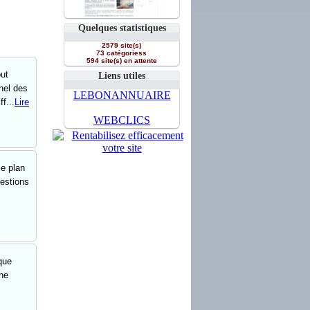
Quelques statistiques
2579 site(s)
73 catégoriess
594 site(s) en attente
ut
Liens utiles
nel des
LEBONANNUAIRE
f...
Lire
WEBCLICS
le plan
uestions
que
 ne