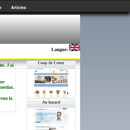
e
Articles
Langue:
Coup de Coeur
té. J'ai
que
édiat.
enu la
Au hasard