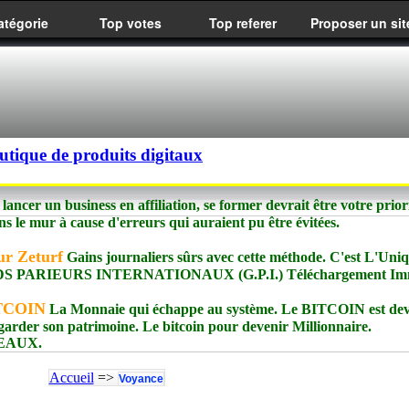
atégorie
Top votes
Top referer
Proposer un sit
utique de produits digitaux
lancer un business en affiliation, se former devrait être votre priori
s le mur à cause d'erreurs qui auraient pu être évitées.
ur Zeturf
Gains journaliers sûrs avec cette méthode. C'est L'Uni
NDS PARIEURS INTERNATIONAUX (G.P.I.) Téléchargement Imm
ITCOIN
La Monnaie qui échappe au système. Le BITCOIN est dev
garder son patrimoine. Le bitcoin pour devenir Millionnaire.
DEAUX.
Accueil
=>
Voyance