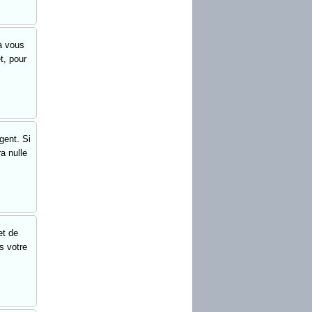
à vous
t, pour
gent. Si
a nulle
et de
s votre