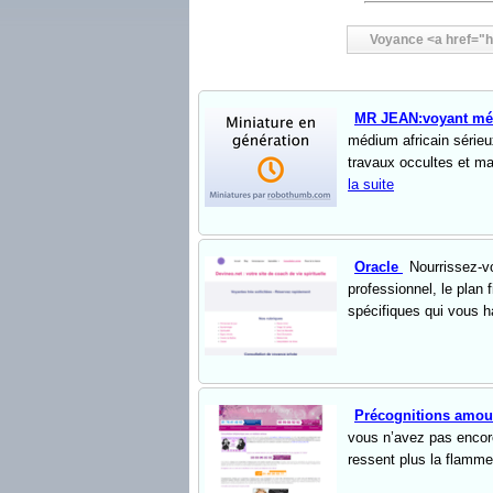
Voyance <a href="h
MR JEAN:voyant médi
médium africain sérieu
travaux occultes et ma
la suite
Oracle
Nourrissez-vo
professionnel, le plan 
spécifiques qui vous ha
Précognitions amo
vous n’avez pas encore
ressent plus la flamme