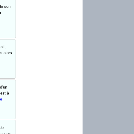
 de son
r
ail,
s alors
d’un
’est à
te
de
éances