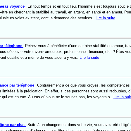
sheraz voyance
En tout temps et en tout lieu, l’homme s’est toujours soucié
être en cherchant la stabilité au travail, en argent, en santé et en amour. Pou
 plusieurs voies existent, dont la demande des services...
Lire la suite
par téléphone
Peinez-vous à bénéficier d’une certaine stabilité en amour, trav
us découvrir votre avenir amoureux, professionnel, financier, etc. ? Êtes-vou
ant qualifié et à même de vous aider à y voir...
Lire la suite
yance par téléphone
Contrairement à ce que vous croyez, les compétences 
 limitées à la prédication. En effet, si ces personnes sont aussi redoutées, c
 qui est en eux. Au cas où vous ne le sauriez pas, les voyants s...
Lire la sui
ligne par chat
Suite à un changement dans votre vie, vous avez été obligé 
 ce changement d’adresse, vous êtes dans l’incapacité de poursuivre vos s