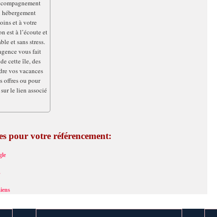
 accompagnement
un hébergement
oins et à votre
 est à l’écoute et
le et sans stress.
agence vous fait
de cette île, des
dre vos vacances
s offres ou pour
sur le lien associé
ces pour votre référencement:
le
s
iens