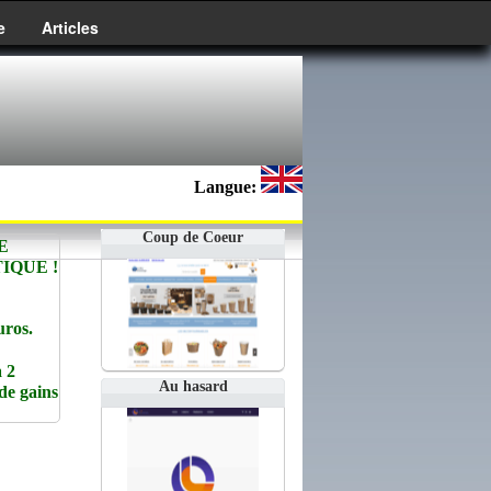
e
Articles
Langue:
Coup de Coeur
E
IQUE !
uros.
 2
Au hasard
de gains