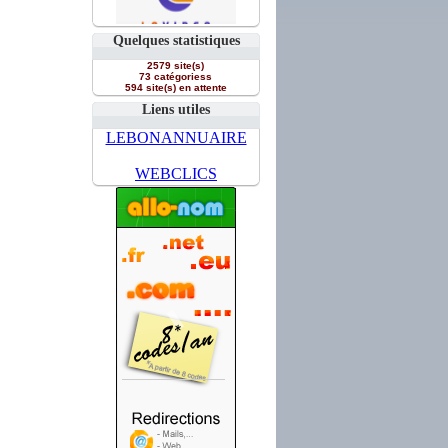
Quelques statistiques
2579 site(s)
73 catégoriess
594 site(s) en attente
Liens utiles
LEBONANNUAIRE
WEBCLICS