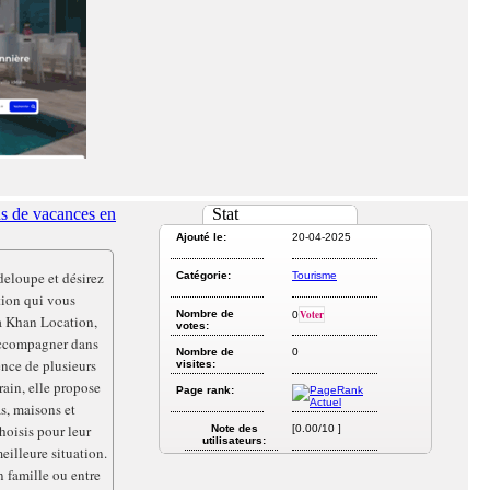
s de vacances en
Stat
Ajouté le:
20-04-2025
deloupe et désirez
Catégorie:
Tourisme
tion qui vous
Nombre de
Voter
0
 à Khan Location,
votes:
accompagner dans
Nombre de
0
ence de plusieurs
visites:
rain, elle propose
Page rank:
as, maisons et
oisis pour leur
Note des
[0.00/10 ]
utilisateurs:
meilleure situation.
 famille ou entre