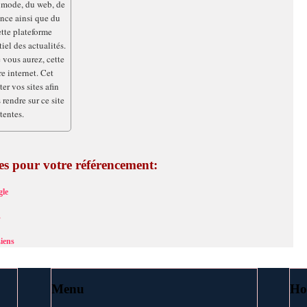
a mode, du web, de
ance ainsi que du
ette plateforme
iel des actualités.
e vous aurez, cette
e internet. Cet
er vos sites afin
 rendre sur ce site
tentes.
ces pour votre référencement:
le
s
iens
Menu
Ho