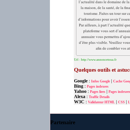
l’actualité dans le domaine de l
la maison, de la santé, de la fin
tourisme. Faites un tour sur c
d’informations pour avoir l’essent
Par ailleurs, à part l’actualité qu
plateforme vous sert d’annuair
annuaire vous permettra d’ajout
d’être plus visible. Veuillez vous
afin de combler vos at
Url : http://www.annoncetoua.fr
Quelques outils et astu
Google
:
|
Infos Google
Cache Goog
Bing
:
Pages indexees
Yahoo
:
|
Pages liees
Pages indexee
Alexa
:
Traffic Details
W3C
:
|
|
Validateur HTML
CSS
L
Partenaire