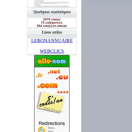
Quelques statistiques
2579 site(s)
73 catégoriess
594 site(s) en attente
Liens utiles
LEBONANNUAIRE
WEBCLICS