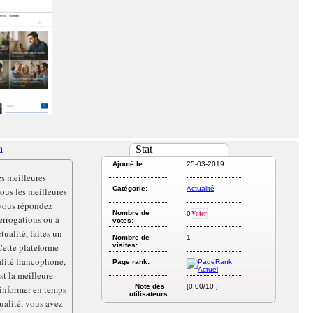
a
Stat
Ajouté le:
25-03-2019
es meilleures
Catégorie:
Actualité
ous les meilleures
 vous répondez
Nombre de
Voter
0
errogations ou à
votes:
tualité, faites un
Nombre de
1
Cette plateforme
visites:
alité francophone,
Page rank:
t la meilleure
Note des
[0.00/10 ]
 informer en temps
utilisateurs:
tualité, vous avez