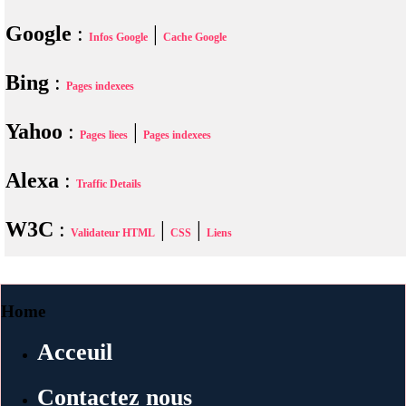
Google
:
|
Infos Google
Cache Google
Bing
:
Pages indexees
Yahoo
:
|
Pages liees
Pages indexees
Alexa
:
Traffic Details
W3C
:
|
|
Validateur HTML
CSS
Liens
Home
Acceuil
Contactez nous