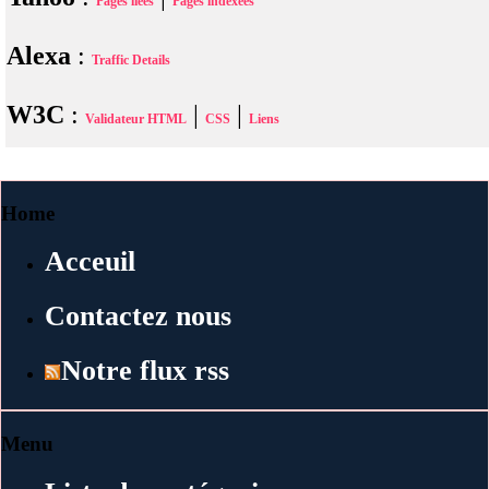
Pages liees
Pages indexees
Alexa
:
Traffic Details
W3C
:
|
|
Validateur HTML
CSS
Liens
Home
Acceuil
Contactez nous
Notre flux rss
Menu