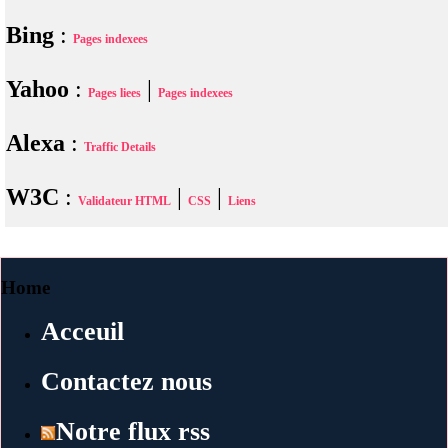
Bing
:
Pages indexees
Yahoo
:
|
Pages liees
Pages indexees
Alexa
:
Traffic Details
W3C
:
|
|
Validateur HTML
CSS
Liens
Home
Acceuil
Contactez nous
Notre flux rss