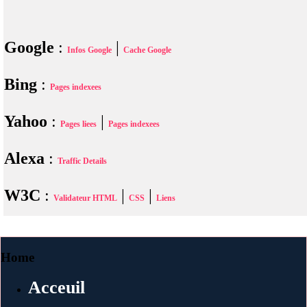
Google
:
|
Infos Google
Cache Google
Bing
:
Pages indexees
Yahoo
:
|
Pages liees
Pages indexees
Alexa
:
Traffic Details
W3C
:
|
|
Validateur HTML
CSS
Liens
Home
Acceuil