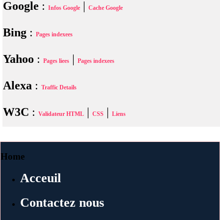
Google
:
|
Infos Google
Cache Google
Bing
:
Pages indexees
Yahoo
:
|
Pages liees
Pages indexees
Alexa
:
Traffic Details
W3C
:
|
|
Validateur HTML
CSS
Liens
Home
Acceuil
Contactez nous