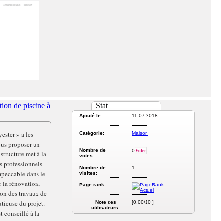
ion de piscine à
Stat
Ajouté le:
11-07-2018
ester » a les
Catégorie:
Maison
us proposer un
Nombre de
Voter
0
 structure met à la
votes:
s professionnels
Nombre de
1
impeccable dans le
visites:
 la rénovation,
Page rank:
tion des travaux de
tieuse du projet.
Note des
[0.00/10 ]
utilisateurs:
t conseillé à la