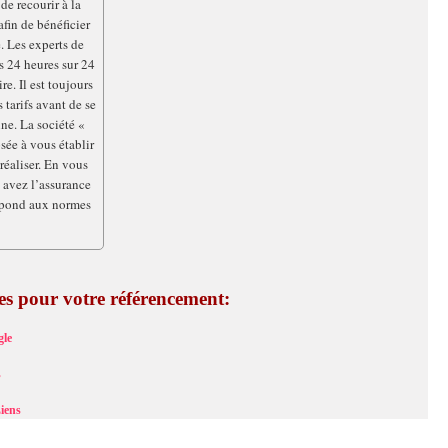
de recourir à la
fin de bénéficier
 Les experts de
s 24 heures sur 24
re. Il est toujours
 tarifs avant de se
ine. La société «
sée à vous établir
réaliser. En vous
 avez l’assurance
répond aux normes
ces pour votre référencement:
le
s
iens