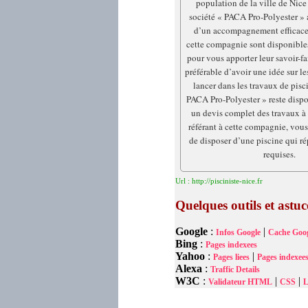
population de la ville de Nice 
société « PACA Pro-Polyester » a
d’un accompagnement efficace.
cette compagnie sont disponible
pour vous apporter leur savoir-fai
préférable d’avoir une idée sur les
lancer dans les travaux de pisc
PACA Pro-Polyester » reste dispo
un devis complet des travaux à 
référant à cette compagnie, vous
de disposer d’une piscine qui 
requises.
Url : http://pisciniste-nice.fr
Quelques outils et astu
Google
:
|
Infos Google
Cache Goog
Bing
:
Pages indexees
Yahoo
:
|
Pages liees
Pages indexee
Alexa
:
Traffic Details
W3C
:
|
|
Validateur HTML
CSS
L