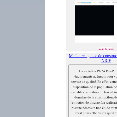
coup de coeur
Meilleure agence de construct
NICE
La société « PACA Pro-Poly
équipements adéquats pour vo
service de qualité. En effet, cette
disposition de la population de
capables de réaliser un travail 
domaine de la construction, de
l'entretien de piscine. La réalisa
piscine nécessite une étude minu
C’est pour cette raison qu’il es