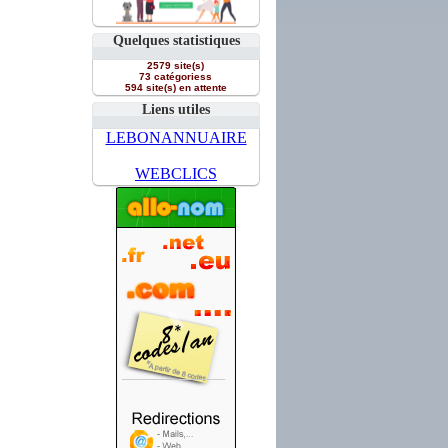
Quelques statistiques
2579 site(s)
73 catégoriess
594 site(s) en attente
Liens utiles
LEBONANNUAIRE
WEBCLICS