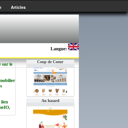
e
Articles
Langue:
Coup de Coeur
 sur le
mobilier
es
Au hasard
lien
emeIO,