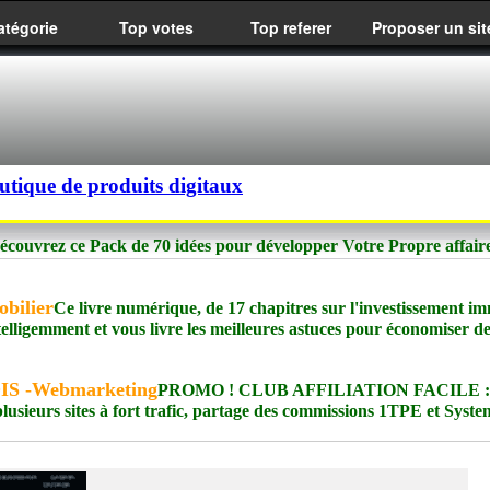
atégorie
Top votes
Top referer
Proposer un sit
utique de produits digitaux
couvrez ce Pack de 70 idées pour développer Votre Propre affaire
obilier
Ce livre numérique, de 17 chapitres sur l'investissement im
 intelligemment et vous livre les meilleures astuces pour économiser d
MOIS -Webmarketing
PROMO ! CLUB AFFILIATION FACILE : 
plusieurs sites à fort trafic, partage des commissions 1TPE et Syst