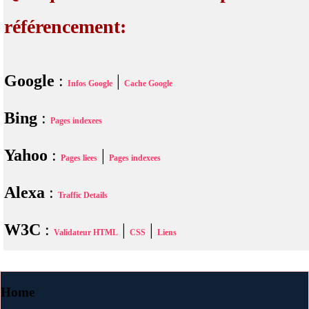
référencement:
Google
:
|
Infos Google
Cache Google
Bing
:
Pages indexees
Yahoo
:
|
Pages liees
Pages indexees
Alexa
:
Traffic Details
W3C
:
|
|
Validateur HTML
CSS
Liens
Home