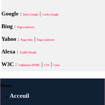
Google
:
|
Infos Google
Cache Google
Bing
:
Pages indexees
Yahoo
:
|
Pages liees
Pages indexees
Alexa
:
Traffic Details
W3C
:
|
|
Validateur HTML
CSS
Liens
Home
Acceuil