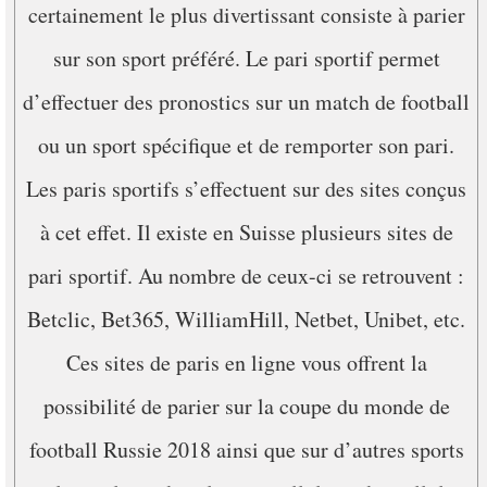
certainement le plus divertissant consiste à parier
sur son sport préféré. Le pari sportif permet
d’effectuer des pronostics sur un match de football
ou un sport spécifique et de remporter son pari.
Les paris sportifs s’effectuent sur des sites conçus
à cet effet. Il existe en Suisse plusieurs sites de
pari sportif. Au nombre de ceux-ci se retrouvent :
Betclic, Bet365, WilliamHill, Netbet, Unibet, etc.
Ces sites de paris en ligne vous offrent la
possibilité de parier sur la coupe du monde de
football Russie 2018 ainsi que sur d’autres sports