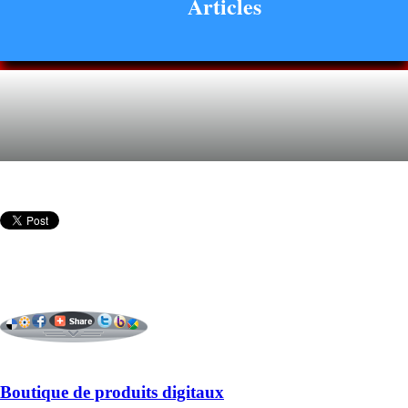
Articles
Boutique de produits digitaux