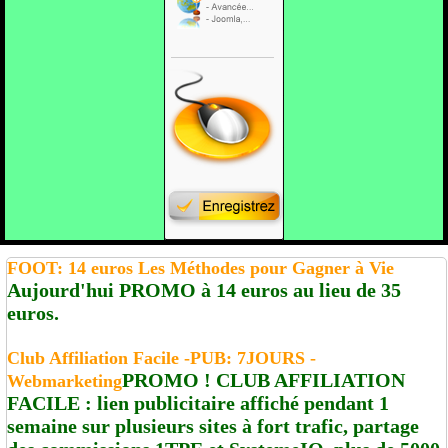
FOOT: 14 euros Les Méthodes pour Gagner à Vie
Aujourd'hui PROMO à 14 euros au lieu de 35
euros.
Club Affiliation Facile -PUB: 7JOURS -
PROMO ! CLUB AFFILIATION
Webmarketing
FACILE : lien publicitaire affiché pendant 1
semaine sur plusieurs sites à fort trafic, partage