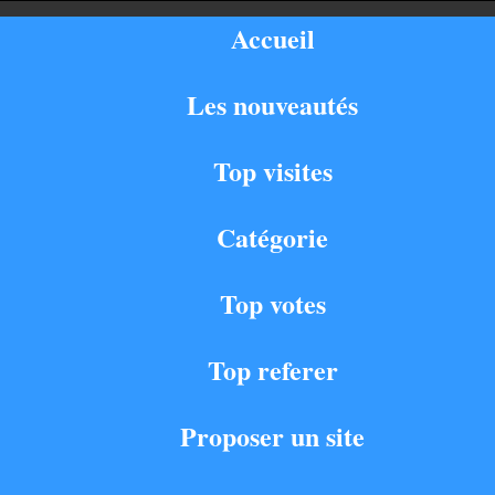
Accueil
Les nouveautés
Top visites
Catégorie
Top votes
Top referer
Proposer un site