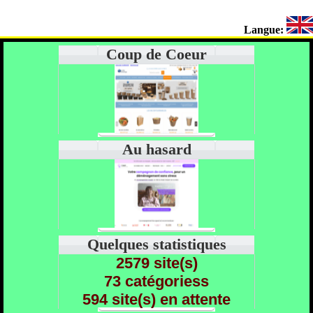
Langue:
Coup de Coeur
Au hasard
Quelques statistiques
2579 site(s)
73 catégoriess
594 site(s) en attente