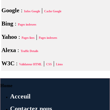
Google
:
|
Infos Google
Cache Google
Bing
:
Pages indexees
Yahoo
:
|
Pages liees
Pages indexees
Alexa
:
Traffic Details
W3C
:
|
|
Validateur HTML
CSS
Liens
Home
Acceuil
Contactez nous