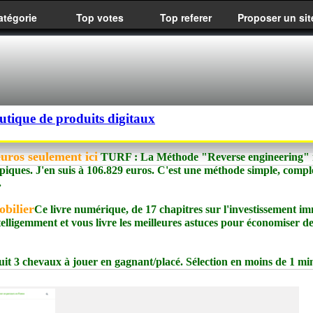
atégorie
Top votes
Top referer
Proposer un sit
utique de produits digitaux
ros seulement ici
TURF : La Méthode "Reverse engineering" m
ques. J'en suis à 106.829 euros. C'est une méthode simple, complè
.
obilier
Ce livre numérique, de 17 chapitres sur l'investissement im
 intelligemment et vous livre les meilleures astuces pour économiser d
t 3 chevaux à jouer en gagnant/placé. Sélection en moins de 1 mi