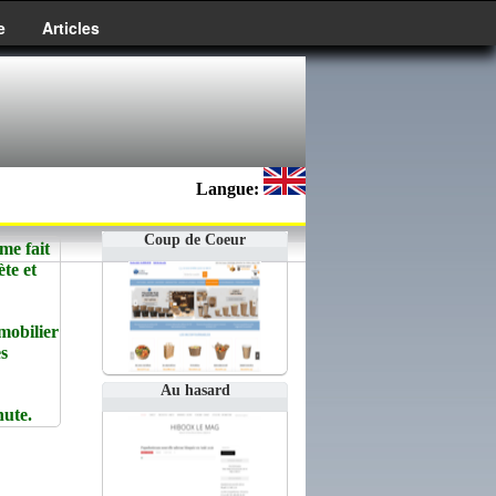
e
Articles
Langue:
Coup de Coeur
e fait
te et
mobilier
es
Au hasard
nute.