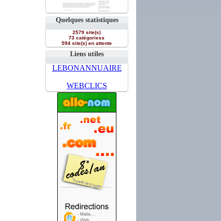
Quelques statistiques
2579 site(s)
73 catégoriess
594 site(s) en attente
Liens utiles
LEBONANNUAIRE
WEBCLICS