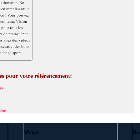
du domaine. Ne
r en remplissant le
face ! Vous pouvez
e contenu. Vision
 pour tous les
et de pratiquer en
ous avez des vidéos
esseurs et des bons
der ce sport.
ces pour votre référencement:
le
s
iens
Menu
Ho