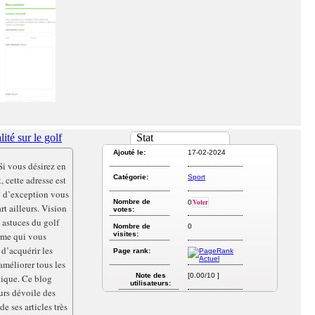
ité sur le golf
Stat
Ajouté le:
17-02-2024
Si vous désirez en
Catégorie:
Sport
, cette adresse est
g d’exception vous
Nombre de
Voter
0
rt ailleurs. Vision
votes:
 astuces du golf
Nombre de
0
rme qui vous
visites:
d’acquérir les
Page rank:
améliorer tous les
Note des
[0.00/10 ]
nique. Ce blog
utilisateurs:
urs dévoile des
de ses articles très