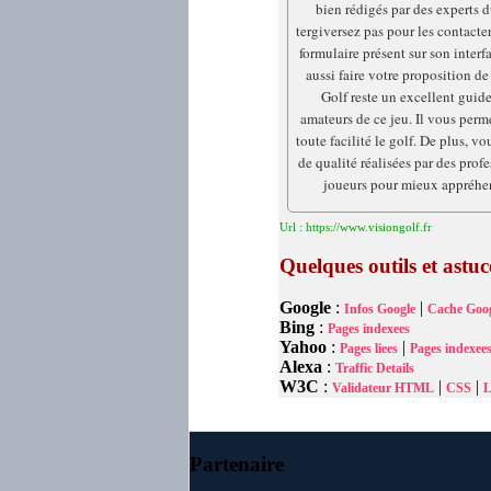
bien rédigés par des experts 
tergiversez pas pour les contacte
formulaire présent sur son inter
aussi faire votre proposition d
Golf reste un excellent guide
amateurs de ce jeu. Il vous perm
toute facilité le golf. De plus, v
de qualité réalisées par des prof
joueurs pour mieux appréhen
Url : https://www.visiongolf.fr
Quelques outils et astu
Google
:
|
Infos Google
Cache Goog
Bing
:
Pages indexees
Yahoo
:
|
Pages liees
Pages indexee
Alexa
:
Traffic Details
W3C
:
|
|
Validateur HTML
CSS
L
Partenaire