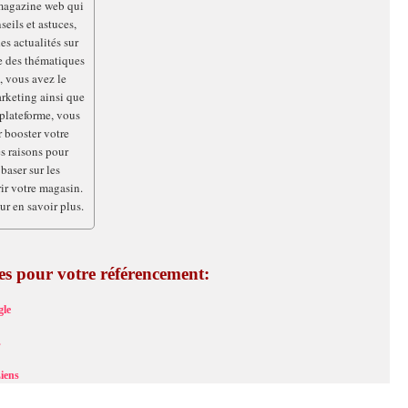
n magazine web qui
eils et astuces,
es actualités sur
e des thématiques
, vous avez le
arketing ainsi que
 plateforme, vous
 booster votre
s raisons pour
baser sur les
ir votre magasin.
ur en savoir plus.
ces pour votre référencement:
le
s
iens