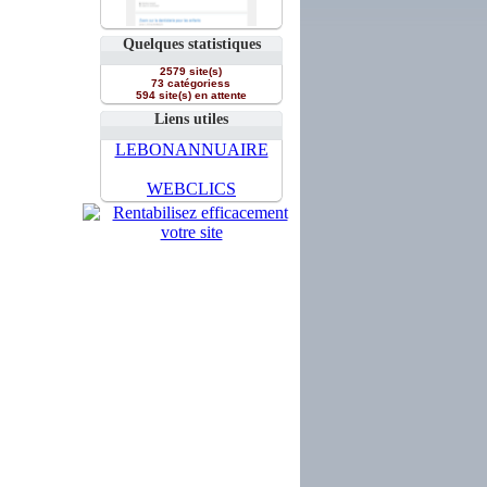
Quelques statistiques
2579 site(s)
73 catégoriess
594 site(s) en attente
Liens utiles
LEBONANNUAIRE
WEBCLICS