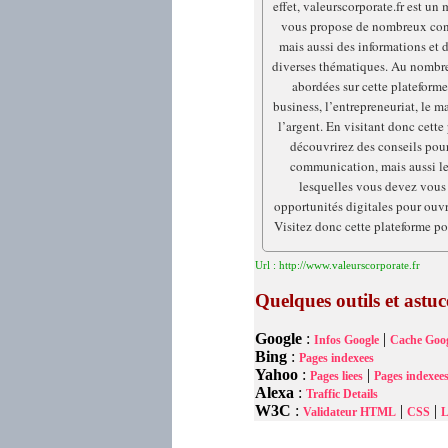
effet, valeurscorporate.fr est u
vous propose de nombreux cons
mais aussi des informations et d
diverses thématiques. Au nombr
abordées sur cette plateforme
business, l’entrepreneuriat, le m
l’argent. En visitant donc cette
découvrirez des conseils pour
communication, mais aussi le
lesquelles vous devez vous 
opportunités digitales pour ouvr
Visitez donc cette plateforme po
Url : http://www.valeurscorporate.fr
Quelques outils et astu
Google
:
|
Infos Google
Cache Goog
Bing
:
Pages indexees
Yahoo
:
|
Pages liees
Pages indexee
Alexa
:
Traffic Details
W3C
:
|
|
Validateur HTML
CSS
L