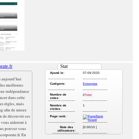
ate.fr
Stat
Ajouté le:
07-09-2020
s aujourd’hui
Catégorie:
Entreprise
des meilleures
d’une indépendance
Nombre de
Voter
0
ancer dans cette
votes:
es règles, mais
Nombre de
1
ng afin de mieux
visites:
in de découvrir ces
Page rank:
i vous aideront à
Note des
[0.00/10 ]
ous pouvez vous
utilisateurs:
scorporate.fr. En