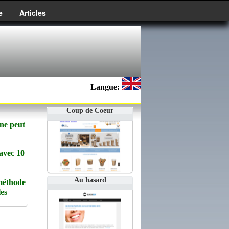
e
Articles
Langue:
Coup de Coeur
 ne peut
vec 10
Au hasard
méthode
les